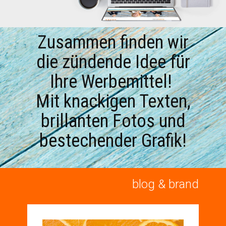
Zusammen finden wir
die zündende Idee für
Ihre Werbemittel!
Mit knackigen Texten,
br​illanten Fotos und
bestechender Grafik!
blog & brand