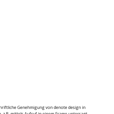
chriftliche Genehmigung von denote design in
, z.B. mittels Aufruf in einem Frame untersagt.